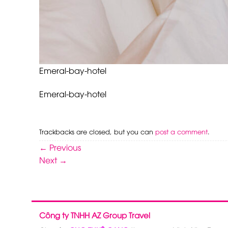
Emeral-bay-hotel
Emeral-bay-hotel
Trackbacks are closed, but you can
post a comment
.
←
Previous
Next
→
Công ty TNHH AZ Group Travel