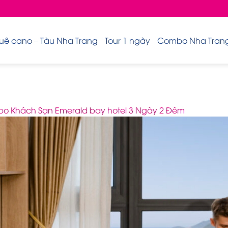
uê cano – Tàu Nha Trang
Tour 1 ngày
Combo Nha Trang 
o Khách Sạn Emerald bay hotel 3 Ngày 2 Đêm