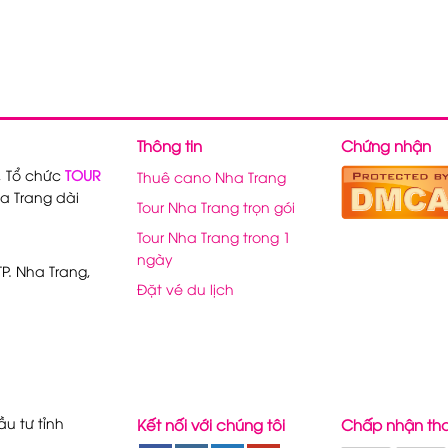
Thông tin
Chứng nhận
, Tổ chức
TOUR
Thuê cano Nha Trang
a Trang dài
Tour Nha Trang trọn gói
Tour Nha Trang trong 1
ngày
P. Nha Trang,
Đặt vé du lịch
u tư tỉnh
Kết nối với chúng tôi
Chấp nhận th