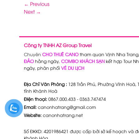
←
Previous
Next
→
Công ty TNHH AZ Group Travel
Chuyên
CHO THUÊ CANO
tham quan Vịnh Nha Trang
ĐẢO
hằng ngày,
COMBO KHÁCH SẠN
kết hợp Tour Nh
ngày, phân phối
VÉ DU LỊCH
Địa Chỉ Văn Phòng :
128 Trần Phú, Phường Vĩnh Hoà, T
tỉnh Khánh Hoà
Điện thoại:
0867.000.433 - 0363.747474
Email:
canonhatrang@gmail.com
Website:
canonhatrang.net
Số ĐKKD: 4201986421 được cấp bởi sở kế hoạch và đầ
Khánh Hòa