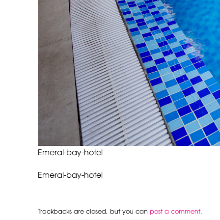
Emeral-bay-hotel
Emeral-bay-hotel
Trackbacks are closed, but you can
post a comment
.