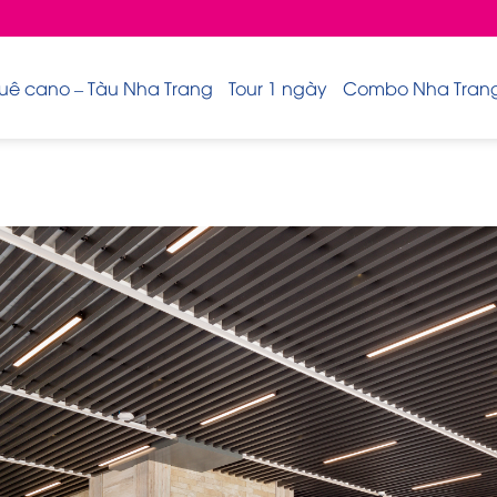
uê cano – Tàu Nha Trang
Tour 1 ngày
Combo Nha Trang 