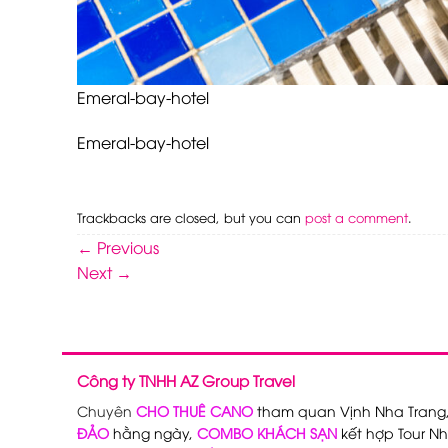
Emeral-bay-hotel
Emeral-bay-hotel
Trackbacks are closed, but you can
post a comment
.
←
Previous
Next
→
Công ty TNHH AZ Group Travel
Chuyên
CHO THUÊ CANO
tham quan Vịnh Nha Trang
ĐẢO
hằng ngày,
COMBO KHÁCH SẠN
kết hợp Tour Nh