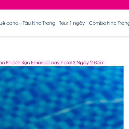
uê cano – Tàu Nha Trang
Tour 1 ngày
Combo Nha Trang 
o Khách Sạn Emerald bay hotel 3 Ngày 2 Đêm