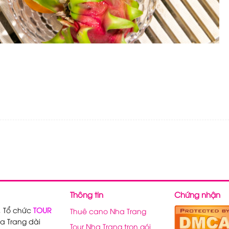
Thông tin
Chứng nhận
, Tổ chức
TOUR
Thuê cano Nha Trang
a Trang dài
Tour Nha Trang trọn gói