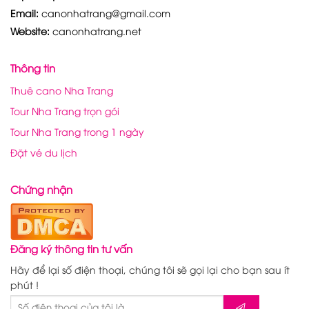
Email:
canonhatrang@gmail.com
Website:
canonhatrang.net
Thông tin
Thuê cano Nha Trang
Tour Nha Trang trọn gói
Tour Nha Trang trong 1 ngày
Đặt vé du lịch
Chứng nhận
Đăng ký thông tin tư vấn
Hãy để lại số điện thoại, chúng tôi sẽ gọi lại cho bạn sau ít
phút !