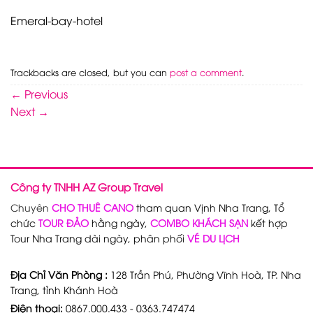
Emeral-bay-hotel
Trackbacks are closed, but you can
post a comment
.
←
Previous
Next
→
Công ty TNHH AZ Group Travel
Chuyên
CHO THUÊ CANO
tham quan Vịnh Nha Trang, Tổ
chức
TOUR ĐẢO
hằng ngày,
COMBO KHÁCH SẠN
kết hợp
Tour Nha Trang dài ngày, phân phối
VÉ DU LỊCH
Địa Chỉ Văn Phòng :
128 Trần Phú, Phường Vĩnh Hoà, TP. Nha
Trang, tỉnh Khánh Hoà
Điện thoại:
0867.000.433 - 0363.747474