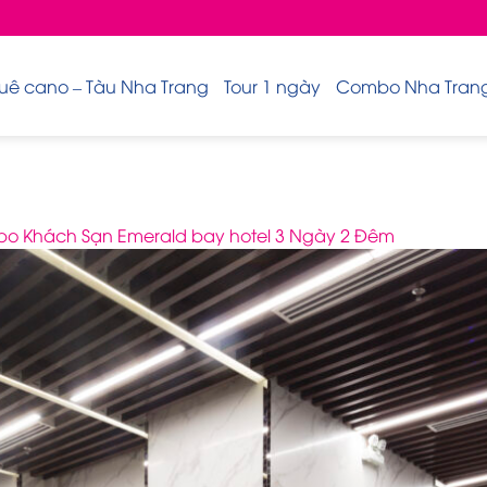
uê cano – Tàu Nha Trang
Tour 1 ngày
Combo Nha Trang 
o Khách Sạn Emerald bay hotel 3 Ngày 2 Đêm