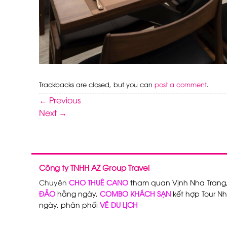
Trackbacks are closed, but you can
post a comment
.
←
Previous
Next
→
Công ty TNHH AZ Group Travel
Chuyên
CHO THUÊ CANO
tham quan Vịnh Nha Trang
ĐẢO
hằng ngày,
COMBO KHÁCH SẠN
kết hợp Tour Nh
ngày, phân phối
VÉ DU LỊCH