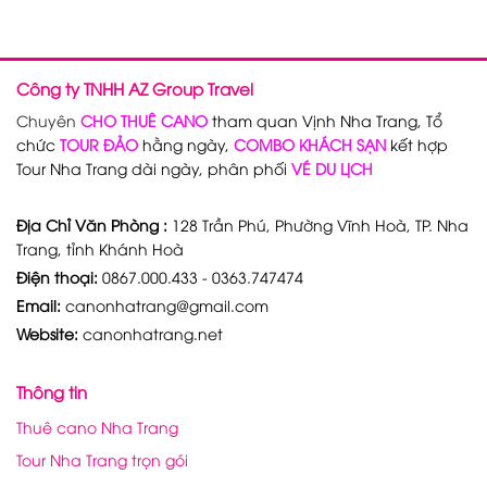
Công ty TNHH AZ Group Travel
Chuyên
CHO THUÊ CANO
tham quan Vịnh Nha Trang, Tổ
chức
TOUR ĐẢO
hằng ngày,
COMBO KHÁCH SẠN
kết hợp
Tour Nha Trang dài ngày, phân phối
VÉ DU LỊCH
Địa Chỉ Văn Phòng :
128 Trần Phú, Phường Vĩnh Hoà, TP. Nha
Trang, tỉnh Khánh Hoà
Điện thoại:
0867.000.433 - 0363.747474
Email:
canonhatrang@gmail.com
Website:
canonhatrang.net
Thông tin
Thuê cano Nha Trang
Tour Nha Trang trọn gói