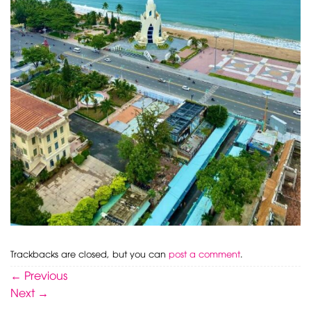
Trackbacks are closed, but you can
post a comment
.
←
Previous
Next
→