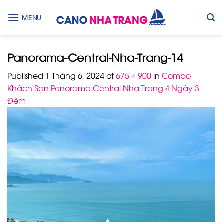
Skip
to
MENU
content
Panorama-Central-Nha-Trang-14
Published
1 Tháng 6, 2024
at
675 × 900
in
Combo
Khách Sạn Panorama Central Nha Trang 4 Ngày 3
Đêm