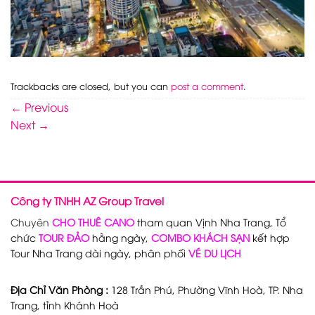
Trackbacks are closed, but you can
post a comment
.
←
Previous
Next
→
Công ty TNHH AZ Group Travel
Chuyên
CHO THUÊ CANO
tham quan Vịnh Nha Trang, Tổ
chức
TOUR ĐẢO
hằng ngày,
COMBO KHÁCH SẠN
kết hợp
Tour Nha Trang dài ngày, phân phối
VÉ DU LỊCH
Địa Chỉ Văn Phòng :
128 Trần Phú, Phường Vĩnh Hoà, TP. Nha
Trang, tỉnh Khánh Hoà