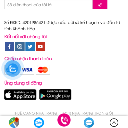
Số ĐKKD: 4201986421 được cấp bởi sở kế hoạch và đầu tư
tỉnh Khánh Hòa
Kết nối với chúng tôi
Chấp nhận thanh toán
Ứng dụng di động
THUÊ CANO NHA TRANG
TOUR NHA TRANG TRỌN GÓI
TOUR NHA TRANG TRONG 1 NGÀY
ĐẶT VÉ DU LỊCH
Copyright 2026 ©
CanoNhaTrang.Net - Du Lịch Nha Trang