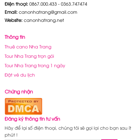
Điện thoại:
0867.000.433 - 0363.747474
Email:
canonhatrang@gmail.com
Website:
canonhatrang.net
Thông tin
Thuê cano Nha Trang
Tour Nha Trang trọn gói
Tour Nha Trang trong 1 ngày
Đặt vé du lịch
Chứng nhận
Đăng ký thông tin tư vấn
Hãy để lại số điện thoại, chúng tôi sẽ gọi lại cho bạn sau ít
phút !