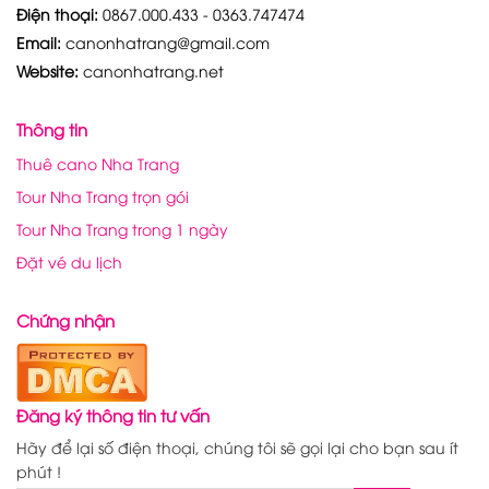
Điện thoại:
0867.000.433 - 0363.747474
Email:
canonhatrang@gmail.com
Website:
canonhatrang.net
Thông tin
Thuê cano Nha Trang
Tour Nha Trang trọn gói
Tour Nha Trang trong 1 ngày
Đặt vé du lịch
Chứng nhận
Đăng ký thông tin tư vấn
Hãy để lại số điện thoại, chúng tôi sẽ gọi lại cho bạn sau ít
phút !