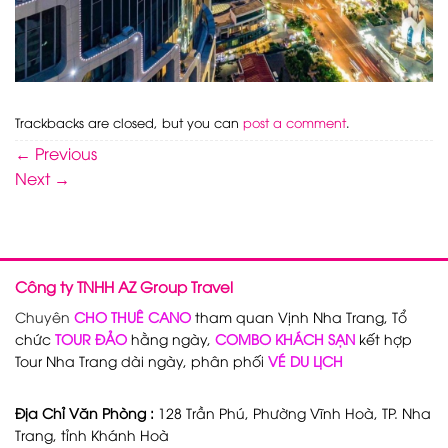
Trackbacks are closed, but you can
post a comment
.
←
Previous
Next
→
Công ty TNHH AZ Group Travel
Chuyên
CHO THUÊ CANO
tham quan Vịnh Nha Trang, Tổ
chức
TOUR ĐẢO
hằng ngày,
COMBO KHÁCH SẠN
kết hợp
Tour Nha Trang dài ngày, phân phối
VÉ DU LỊCH
Địa Chỉ Văn Phòng :
128 Trần Phú, Phường Vĩnh Hoà, TP. Nha
Trang, tỉnh Khánh Hoà