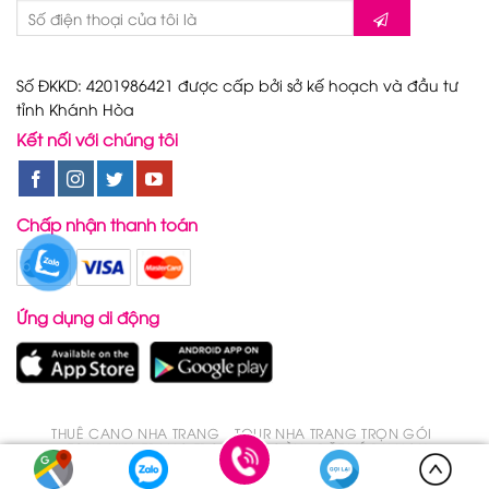
Số ĐKKD: 4201986421 được cấp bởi sở kế hoạch và đầu tư
tỉnh Khánh Hòa
Kết nối với chúng tôi
Chấp nhận thanh toán
Ứng dụng di động
THUÊ CANO NHA TRANG
TOUR NHA TRANG TRỌN GÓI
TOUR NHA TRANG TRONG 1 NGÀY
ĐẶT VÉ DU LỊCH
Copyright 2026 ©
CanoNhaTrang.Net - Du Lịch Nha Trang