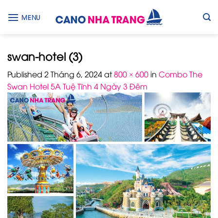
Skip
to
MENU
content
swan-hotel (3)
Published
2 Tháng 6, 2024
at
800 × 600
in
Combo The
Swan Hotel 5A Tuệ Tĩnh 4 Ngày 3 Đêm