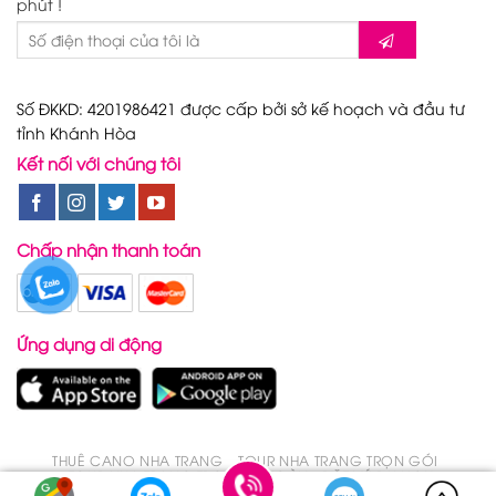
phút !
Số ĐKKD: 4201986421 được cấp bởi sở kế hoạch và đầu tư
tỉnh Khánh Hòa
Kết nối với chúng tôi
Chấp nhận thanh toán
Ứng dụng di động
THUÊ CANO NHA TRANG
TOUR NHA TRANG TRỌN GÓI
TOUR NHA TRANG TRONG 1 NGÀY
ĐẶT VÉ DU LỊCH