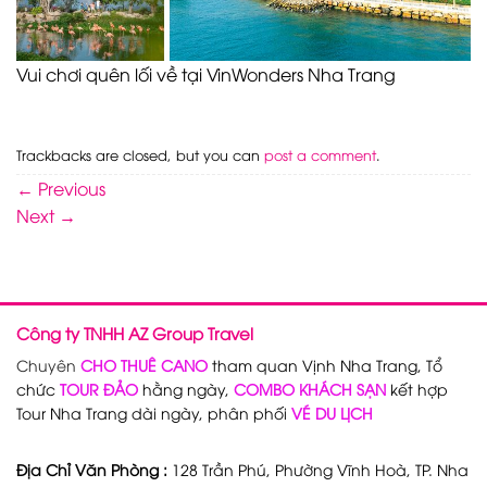
Vui chơi quên lối về tại VinWonders Nha Trang
Trackbacks are closed, but you can
post a comment
.
←
Previous
Next
→
Công ty TNHH AZ Group Travel
Chuyên
CHO THUÊ CANO
tham quan Vịnh Nha Trang, Tổ
chức
TOUR ĐẢO
hằng ngày,
COMBO KHÁCH SẠN
kết hợp
Tour Nha Trang dài ngày, phân phối
VÉ DU LỊCH
Địa Chỉ Văn Phòng :
128 Trần Phú, Phường Vĩnh Hoà, TP. Nha