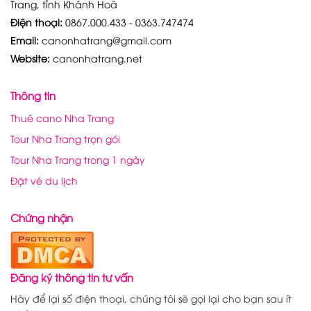
Trang, tỉnh Khánh Hoà
Điện thoại:
0867.000.433 - 0363.747474
Email:
canonhatrang@gmail.com
Website:
canonhatrang.net
Thông tin
Thuê cano Nha Trang
Tour Nha Trang trọn gói
Tour Nha Trang trong 1 ngày
Đặt vé du lịch
Chứng nhận
Đăng ký thông tin tư vấn
Hãy để lại số điện thoại, chúng tôi sẽ gọi lại cho bạn sau ít