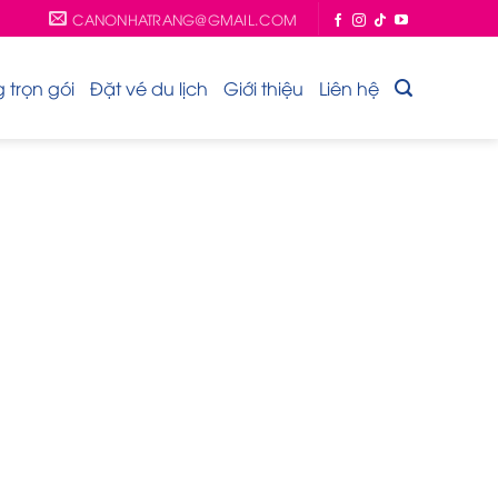
CANONHATRANG@GMAIL.COM
trọn gói
Đặt vé du lịch
Giới thiệu
Liên hệ