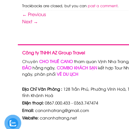
Trackbacks are closed, but you can
post a comment
.
←
Previous
Next
→
Công ty TNHH AZ Group Travel
Chuyên
CHO THUÊ CANO
tham quan Vịnh Nha Trang
ĐẢO
hằng ngày,
COMBO KHÁCH SẠN
kết hợp Tour Nh
ngày, phân phối
VÉ DU LỊCH
Địa Chỉ Văn Phòng :
128 Trần Phú, Phường Vĩnh Hoà, T
tỉnh Khánh Hoà
Điện thoại:
0867.000.433 - 0363.747474
Email:
canonhatrang@gmail.com
Website:
canonhatrang.net