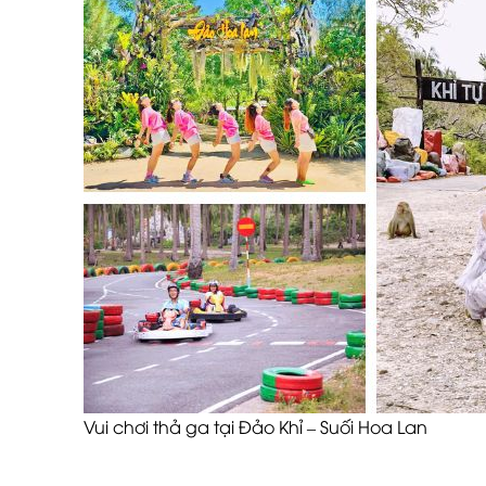
Vui chơi thả ga tại Đảo Khỉ – Suối Hoa Lan