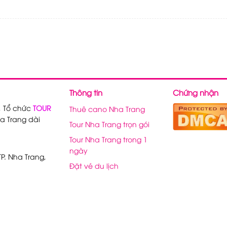
Thông tin
Chứng nhận
, Tổ chức
TOUR
Thuê cano Nha Trang
a Trang dài
Tour Nha Trang trọn gói
Tour Nha Trang trong 1
ngày
P. Nha Trang,
Đặt vé du lịch