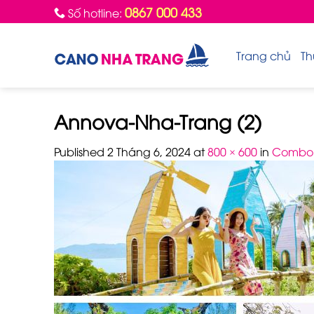
Skip
0867 000 433
Số hotline:
to
content
Trang chủ
Th
Annova-Nha-Trang (2)
Published
2 Tháng 6, 2024
at
800 × 600
in
Combo 4