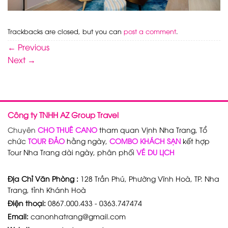
Trackbacks are closed, but you can
post a comment
.
←
Previous
Next
→
Công ty TNHH AZ Group Travel
Chuyên
CHO THUÊ CANO
tham quan Vịnh Nha Trang, Tổ
chức
TOUR ĐẢO
hằng ngày,
COMBO KHÁCH SẠN
kết hợp
Tour Nha Trang dài ngày, phân phối
VÉ DU LỊCH
Địa Chỉ Văn Phòng :
128 Trần Phú, Phường Vĩnh Hoà, TP. Nha
Trang, tỉnh Khánh Hoà
Điện thoại:
0867.000.433 - 0363.747474
Email:
canonhatrang@gmail.com