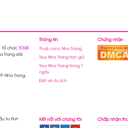
Thông tin
Chứng nhận
, Tổ chức
TOUR
Thuê cano Nha Trang
a Trang dài
Tour Nha Trang trọn gói
Tour Nha Trang trong 1
ngày
P. Nha Trang,
Đặt vé du lịch
u tư tỉnh
Kết nối với chúng tôi
Chấp nhận th