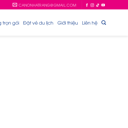
CANONHATRANG@GMAIL.COM
trọn gói
Đặt vé du lịch
Giới thiệu
Liên hệ