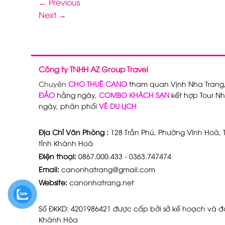
←
Previous
Next
→
Công ty TNHH AZ Group Travel
Chuyên
CHO THUÊ CANO
tham quan Vịnh Nha Trang
ĐẢO
hằng ngày,
COMBO KHÁCH SẠN
kết hợp Tour Nh
ngày, phân phối
VÉ DU LỊCH
Địa Chỉ Văn Phòng :
128 Trần Phú, Phường Vĩnh Hoà, T
tỉnh Khánh Hoà
Điện thoại:
0867.000.433 - 0363.747474
Email:
canonhatrang@gmail.com
Website:
canonhatrang.net
Số ĐKKD: 4201986421 được cấp bởi sở kế hoạch và đầ
Khánh Hòa