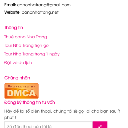
Email:
canonhatrang@gmail.com
Website:
canonhatrang.net
Thông tin
Thuê cano Nha Trang
Tour Nha Trang trọn gói
Tour Nha Trang trong 1 ngày
Đặt vé du lịch
Chứng nhận
Đăng ký thông tin tư vấn
Hãy để lại số điện thoại, chúng tôi sẽ gọi lại cho bạn sau ít
phút !