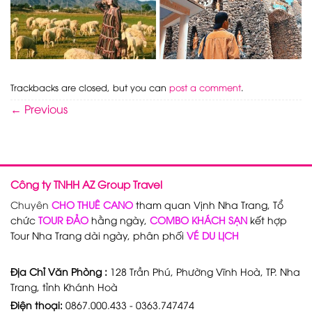
Trackbacks are closed, but you can
post a comment
.
←
Previous
Công ty TNHH AZ Group Travel
Chuyên
CHO THUÊ CANO
tham quan Vịnh Nha Trang, Tổ
chức
TOUR ĐẢO
hằng ngày,
COMBO KHÁCH SẠN
kết hợp
Tour Nha Trang dài ngày, phân phối
VÉ DU LỊCH
Địa Chỉ Văn Phòng :
128 Trần Phú, Phường Vĩnh Hoà, TP. Nha
Trang, tỉnh Khánh Hoà
Điện thoại:
0867.000.433 - 0363.747474