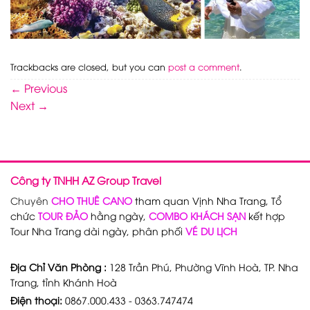
Trackbacks are closed, but you can
post a comment
.
←
Previous
Next
→
Công ty TNHH AZ Group Travel
Chuyên
CHO THUÊ CANO
tham quan Vịnh Nha Trang, Tổ
chức
TOUR ĐẢO
hằng ngày,
COMBO KHÁCH SẠN
kết hợp
Tour Nha Trang dài ngày, phân phối
VÉ DU LỊCH
Địa Chỉ Văn Phòng :
128 Trần Phú, Phường Vĩnh Hoà, TP. Nha
Trang, tỉnh Khánh Hoà
Điện thoại:
0867.000.433 - 0363.747474