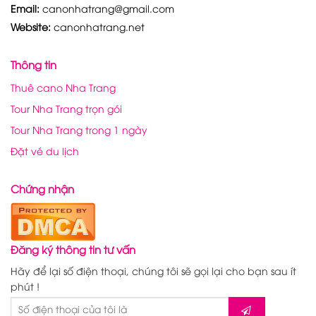
Email:
canonhatrang@gmail.com
Website:
canonhatrang.net
Thông tin
Thuê cano Nha Trang
Tour Nha Trang trọn gói
Tour Nha Trang trong 1 ngày
Đặt vé du lịch
Chứng nhận
Đăng ký thông tin tư vấn
Hãy để lại số điện thoại, chúng tôi sẽ gọi lại cho bạn sau ít
phút !