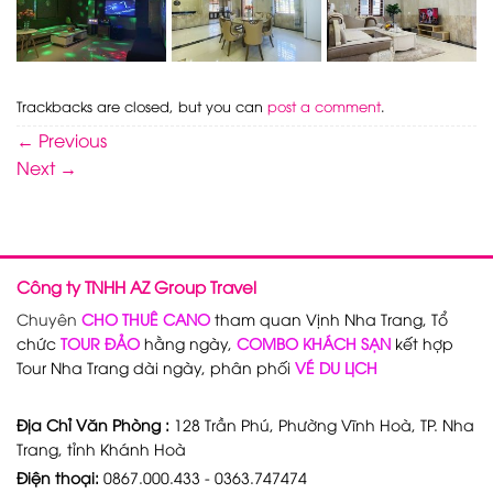
Trackbacks are closed, but you can
post a comment
.
←
Previous
Next
→
Công ty TNHH AZ Group Travel
Chuyên
CHO THUÊ CANO
tham quan Vịnh Nha Trang, Tổ
chức
TOUR ĐẢO
hằng ngày,
COMBO KHÁCH SẠN
kết hợp
Tour Nha Trang dài ngày, phân phối
VÉ DU LỊCH
Địa Chỉ Văn Phòng :
128 Trần Phú, Phường Vĩnh Hoà, TP. Nha
Trang, tỉnh Khánh Hoà
Điện thoại:
0867.000.433 - 0363.747474