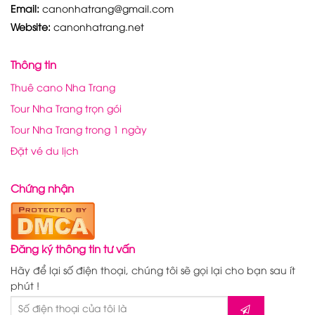
Email:
canonhatrang@gmail.com
Website:
canonhatrang.net
Thông tin
Thuê cano Nha Trang
Tour Nha Trang trọn gói
Tour Nha Trang trong 1 ngày
Đặt vé du lịch
Chứng nhận
Đăng ký thông tin tư vấn
Hãy để lại số điện thoại, chúng tôi sẽ gọi lại cho bạn sau ít
phút !