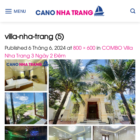
Skip
to
MENU
content
villa-nha-trang (5)
Published
6 Tháng 6, 2024
at
800 × 600
in
COMBO Villa
Nha Trang 3 Ngày 2 Đêm