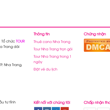
Thông tin
Chứng nhận
, Tổ chức
TOUR
Thuê cano Nha Trang
a Trang dài
Tour Nha Trang trọn gói
Tour Nha Trang trong 1
ngày
P. Nha Trang,
Đặt vé du lịch
u tư tỉnh
Kết nối với chúng tôi
Chấp nhận th