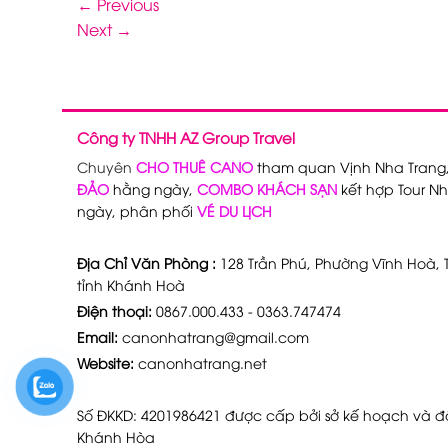
←
Previous
Next
→
Công ty TNHH AZ Group Travel
Chuyên
CHO THUÊ CANO
tham quan Vịnh Nha Trang
ĐẢO
hằng ngày,
COMBO KHÁCH SẠN
kết hợp Tour Nh
ngày, phân phối
VÉ DU LỊCH
Địa Chỉ Văn Phòng :
128 Trần Phú, Phường Vĩnh Hoà, T
tỉnh Khánh Hoà
Điện thoại:
0867.000.433 - 0363.747474
Email:
canonhatrang@gmail.com
Website:
canonhatrang.net
Số ĐKKD: 4201986421 được cấp bởi sở kế hoạch và đầ
Khánh Hòa