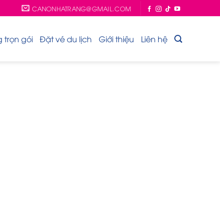
CANONHATRANG@GMAIL.COM
trọn gói
Đặt vé du lịch
Giới thiệu
Liên hệ