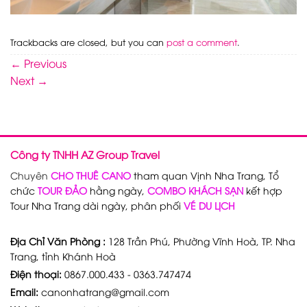
Trackbacks are closed, but you can
post a comment
.
←
Previous
Next
→
Công ty TNHH AZ Group Travel
Chuyên
CHO THUÊ CANO
tham quan Vịnh Nha Trang, Tổ
chức
TOUR ĐẢO
hằng ngày,
COMBO KHÁCH SẠN
kết hợp
Tour Nha Trang dài ngày, phân phối
VÉ DU LỊCH
Địa Chỉ Văn Phòng :
128 Trần Phú, Phường Vĩnh Hoà, TP. Nha
Trang, tỉnh Khánh Hoà
Điện thoại:
0867.000.433 - 0363.747474
Email:
canonhatrang@gmail.com