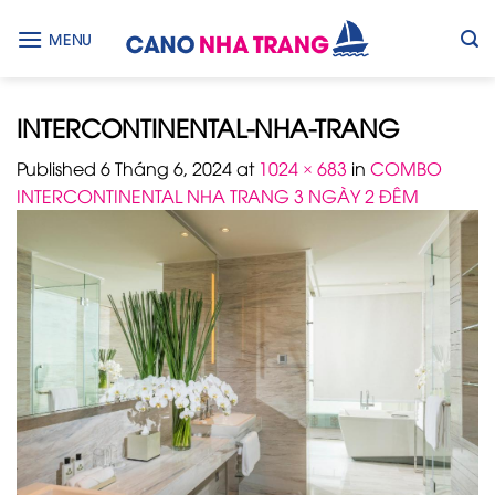
Skip
to
MENU
content
INTERCONTINENTAL-NHA-TRANG
Published
6 Tháng 6, 2024
at
1024 × 683
in
COMBO
INTERCONTINENTAL NHA TRANG 3 NGÀY 2 ĐÊM