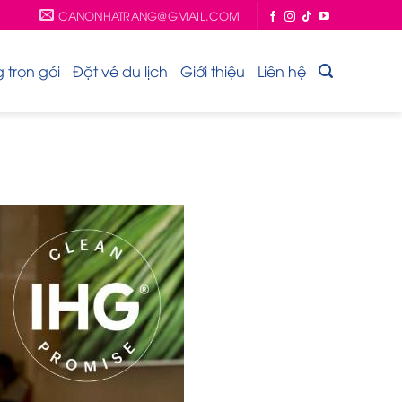
CANONHATRANG@GMAIL.COM
trọn gói
Đặt vé du lịch
Giới thiệu
Liên hệ