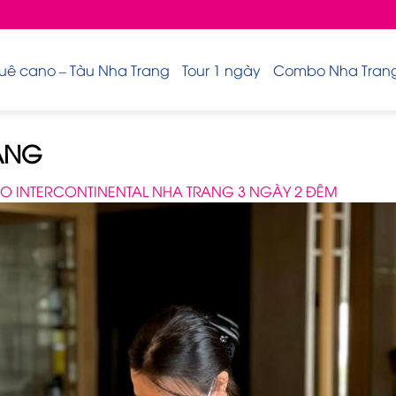
uê cano – Tàu Nha Trang
Tour 1 ngày
Combo Nha Trang 
ANG
 INTERCONTINENTAL NHA TRANG 3 NGÀY 2 ĐÊM