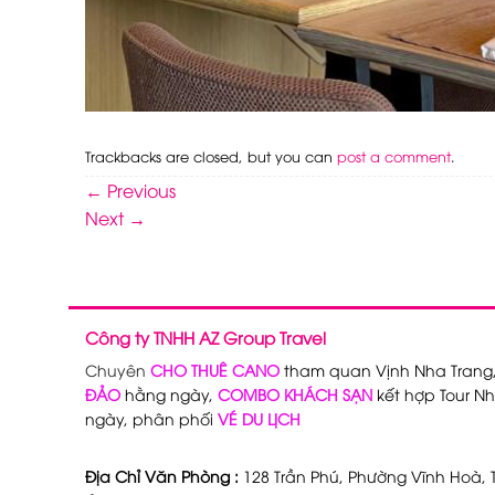
Trackbacks are closed, but you can
post a comment
.
←
Previous
Next
→
Công ty TNHH AZ Group Travel
Chuyên
CHO THUÊ CANO
tham quan Vịnh Nha Trang
ĐẢO
hằng ngày,
COMBO KHÁCH SẠN
kết hợp Tour Nh
ngày, phân phối
VÉ DU LỊCH
Địa Chỉ Văn Phòng :
128 Trần Phú, Phường Vĩnh Hoà, T