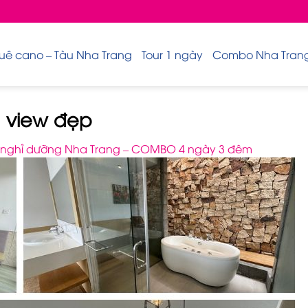
uê cano – Tàu Nha Trang
Tour 1 ngày
Combo Nha Trang 
g, view đẹp
ự nghỉ dưỡng Nha Trang – COMBO 4 ngày 3 đêm