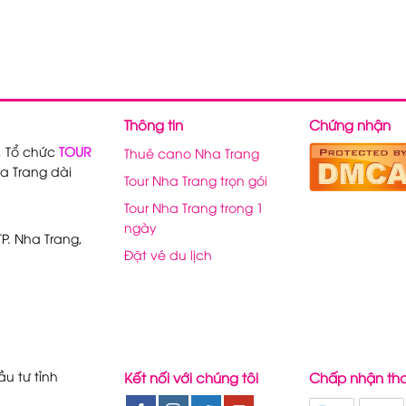
Thông tin
Chứng nhận
, Tổ chức
TOUR
Thuê cano Nha Trang
a Trang dài
Tour Nha Trang trọn gói
Tour Nha Trang trong 1
ngày
P. Nha Trang,
Đặt vé du lịch
u tư tỉnh
Kết nối với chúng tôi
Chấp nhận th