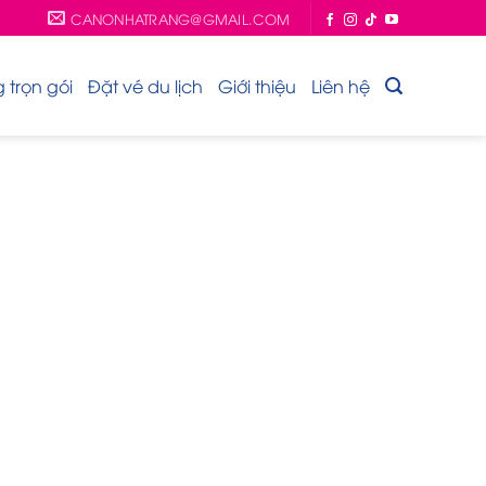
CANONHATRANG@GMAIL.COM
trọn gói
Đặt vé du lịch
Giới thiệu
Liên hệ