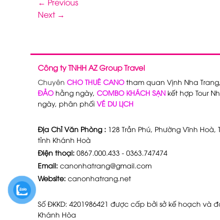
←
Previous
Next
→
Công ty TNHH AZ Group Travel
Chuyên
CHO THUÊ CANO
tham quan Vịnh Nha Trang
ĐẢO
hằng ngày,
COMBO KHÁCH SẠN
kết hợp Tour Nh
ngày, phân phối
VÉ DU LỊCH
Địa Chỉ Văn Phòng :
128 Trần Phú, Phường Vĩnh Hoà, T
tỉnh Khánh Hoà
Điện thoại:
0867.000.433 - 0363.747474
Email:
canonhatrang@gmail.com
Website:
canonhatrang.net
Số ĐKKD: 4201986421 được cấp bởi sở kế hoạch và đầ
Khánh Hòa