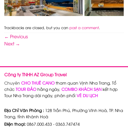
Trackbacks are closed, but you can
post a comment
.
←
Previous
Next
→
Công ty TNHH AZ Group Travel
Chuyên
CHO THUÊ CANO
tham quan Vịnh Nha Trang, Tổ
chức
TOUR ĐẢO
hằng ngày,
COMBO KHÁCH SẠN
kết hợp
Tour Nha Trang dài ngày, phân phối
VÉ DU LỊCH
Địa Chỉ Văn Phòng :
128 Trần Phú, Phường Vĩnh Hoà, TP. Nha
Trang, tỉnh Khánh Hoà
Điện thoại:
0867.000.433 - 0363.747474