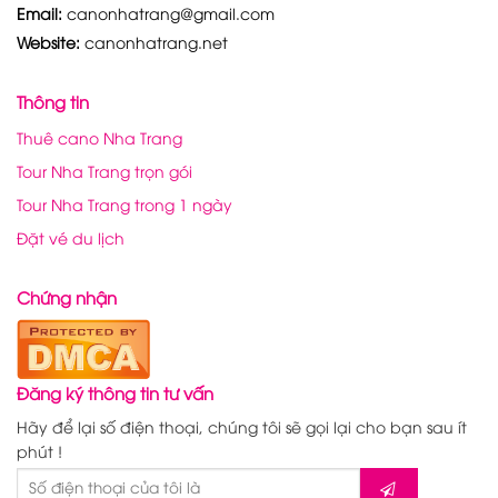
Email:
canonhatrang@gmail.com
Website:
canonhatrang.net
Thông tin
Thuê cano Nha Trang
Tour Nha Trang trọn gói
Tour Nha Trang trong 1 ngày
Đặt vé du lịch
Chứng nhận
Đăng ký thông tin tư vấn
Hãy để lại số điện thoại, chúng tôi sẽ gọi lại cho bạn sau ít
phút !