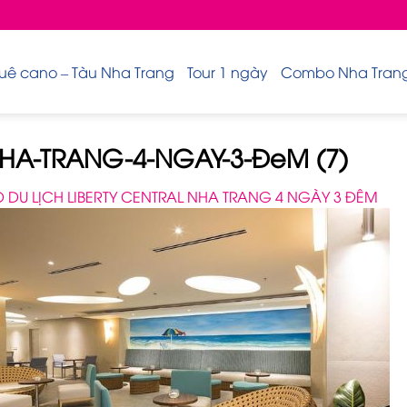
uê cano – Tàu Nha Trang
Tour 1 ngày
Combo Nha Trang 
HA-TRANG-4-NGAY-3-ĐeM (7)
DU LỊCH LIBERTY CENTRAL NHA TRANG 4 NGÀY 3 ĐÊM