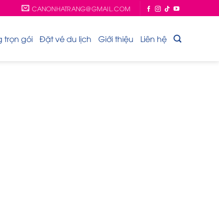
CANONHATRANG@GMAIL.COM
trọn gói
Đặt vé du lịch
Giới thiệu
Liên hệ