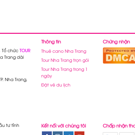
Thông tin
Chứng nhận
, Tổ chức
TOUR
Thuê cano Nha Trang
a Trang dài
Tour Nha Trang trọn gói
Tour Nha Trang trong 1
ngày
P. Nha Trang,
Đặt vé du lịch
u tư tỉnh
Kết nối với chúng tôi
Chấp nhận th