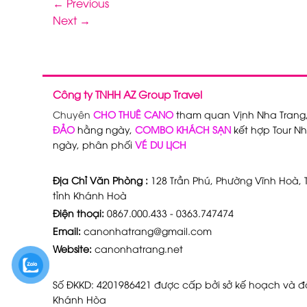
←
Previous
Next
→
Công ty TNHH AZ Group Travel
Chuyên
CHO THUÊ CANO
tham quan Vịnh Nha Trang
ĐẢO
hằng ngày,
COMBO KHÁCH SẠN
kết hợp Tour Nh
ngày, phân phối
VÉ DU LỊCH
Địa Chỉ Văn Phòng :
128 Trần Phú, Phường Vĩnh Hoà, T
tỉnh Khánh Hoà
Điện thoại:
0867.000.433 - 0363.747474
Email:
canonhatrang@gmail.com
Website:
canonhatrang.net
Số ĐKKD: 4201986421 được cấp bởi sở kế hoạch và đầ
Khánh Hòa