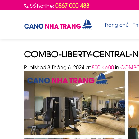
Skip
0867 000 433
Số hotline:
to
content
Trang chủ
Th
COMBO-LIBERTY-CENTRAL-N
Published
8 Tháng 6, 2024
at
800 × 600
in
COMBO 