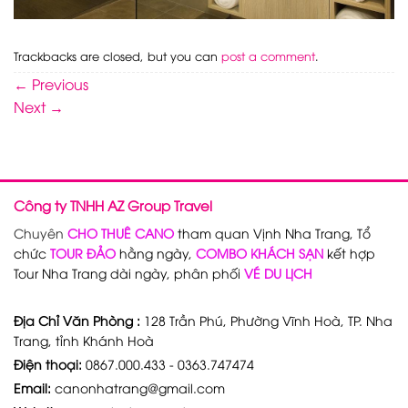
Trackbacks are closed, but you can
post a comment
.
←
Previous
Next
→
Công ty TNHH AZ Group Travel
Chuyên
CHO THUÊ CANO
tham quan Vịnh Nha Trang, Tổ
chức
TOUR ĐẢO
hằng ngày,
COMBO KHÁCH SẠN
kết hợp
Tour Nha Trang dài ngày, phân phối
VÉ DU LỊCH
Địa Chỉ Văn Phòng :
128 Trần Phú, Phường Vĩnh Hoà, TP. Nha
Trang, tỉnh Khánh Hoà
Điện thoại:
0867.000.433 - 0363.747474
Email:
canonhatrang@gmail.com