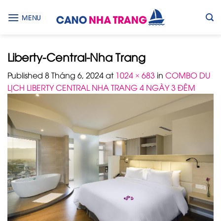
Skip
to
MENU
content
Liberty-Central-Nha Trang
Published
8 Tháng 6, 2024
at
1024 × 683
in
COMBO DU
LỊCH LIBERTY CENTRAL NHA TRANG 4 NGÀY 3 ĐÊM