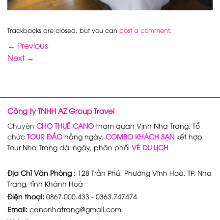
Trackbacks are closed, but you can
post a comment
.
←
Previous
Next
→
Công ty TNHH AZ Group Travel
Chuyên
CHO THUÊ CANO
tham quan Vịnh Nha Trang, Tổ
chức
TOUR ĐẢO
hằng ngày,
COMBO KHÁCH SẠN
kết hợp
Tour Nha Trang dài ngày, phân phối
VÉ DU LỊCH
Địa Chỉ Văn Phòng :
128 Trần Phú, Phường Vĩnh Hoà, TP. Nha
Trang, tỉnh Khánh Hoà
Điện thoại:
0867.000.433 - 0363.747474
Email:
canonhatrang@gmail.com