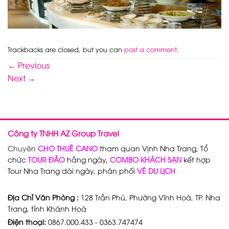
Trackbacks are closed, but you can
post a comment
.
←
Previous
Next
→
Công ty TNHH AZ Group Travel
Chuyên
CHO THUÊ CANO
tham quan Vịnh Nha Trang, Tổ
chức
TOUR ĐẢO
hằng ngày,
COMBO KHÁCH SẠN
kết hợp
Tour Nha Trang dài ngày, phân phối
VÉ DU LỊCH
Địa Chỉ Văn Phòng :
128 Trần Phú, Phường Vĩnh Hoà, TP. Nha
Trang, tỉnh Khánh Hoà
Điện thoại:
0867.000.433 - 0363.747474