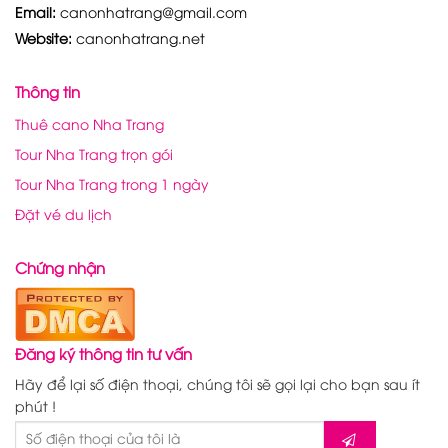
Email:
canonhatrang@gmail.com
Website:
canonhatrang.net
Thông tin
Thuê cano Nha Trang
Tour Nha Trang trọn gói
Tour Nha Trang trong 1 ngày
Đặt vé du lịch
Chứng nhận
Đăng ký thông tin tư vấn
Hãy để lại số điện thoại, chúng tôi sẽ gọi lại cho bạn sau ít
phút !