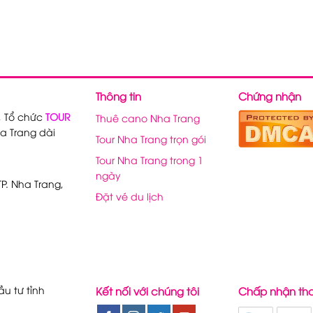
Thông tin
Chứng nhận
, Tổ chức
TOUR
Thuê cano Nha Trang
a Trang dài
Tour Nha Trang trọn gói
Tour Nha Trang trong 1
ngày
P. Nha Trang,
Đặt vé du lịch
u tư tỉnh
Kết nối với chúng tôi
Chấp nhận th