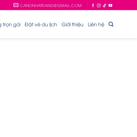
CANONHATRANG@GMAIL.COM
trọn gói
Đặt vé du lịch
Giới thiệu
Liên hệ