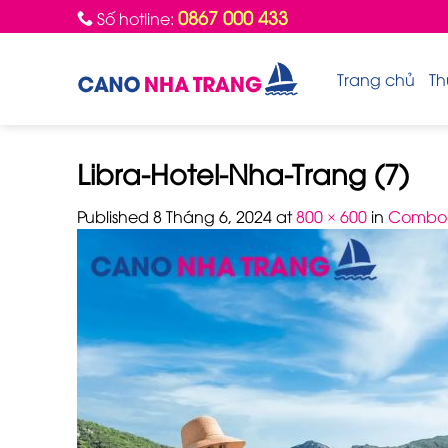
Skip
0867 000 433
Số hotline:
to
content
Trang chủ
Th
Libra-Hotel-Nha-Trang (7)
Published
8 Tháng 6, 2024
at
800 × 600
in
Combo 