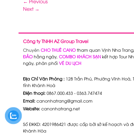
←
Previous
Next
→
Công ty TNHH AZ Group Travel
Chuyên
CHO THUÊ CANO
tham quan Vịnh Nha Trang
ĐẢO
hằng ngày,
COMBO KHÁCH SẠN
kết hợp Tour Nh
ngày, phân phối
VÉ DU LỊCH
Địa Chỉ Văn Phòng :
128 Trần Phú, Phường Vĩnh Hoà, T
tỉnh Khánh Hoà
Điện thoại:
0867.000.433 - 0363.747474
Email:
canonhatrang@gmail.com
Website:
canonhatrang.net
Số ĐKKD: 4201986421 được cấp bởi sở kế hoạch và đầ
Khánh Hòa