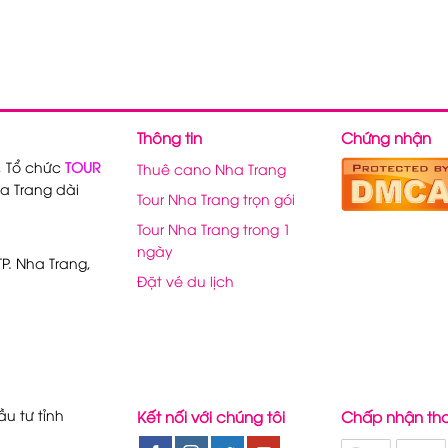
Thông tin
Chứng nhận
, Tổ chức
TOUR
Thuê cano Nha Trang
a Trang dài
Tour Nha Trang trọn gói
Tour Nha Trang trong 1
ngày
P. Nha Trang,
Đặt vé du lịch
u tư tỉnh
Kết nối với chúng tôi
Chấp nhận th