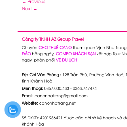
←
Previous
Next
→
Công ty TNHH AZ Group Travel
Chuyên
CHO THUÊ CANO
tham quan Vịnh Nha Trang
ĐẢO
hằng ngày,
COMBO KHÁCH SẠN
kết hợp Tour Nh
ngày, phân phối
VÉ DU LỊCH
Địa Chỉ Văn Phòng :
128 Trần Phú, Phường Vĩnh Hoà, T
tỉnh Khánh Hoà
Điện thoại:
0867.000.433 - 0363.747474
Email:
canonhatrang@gmail.com
Website:
canonhatrang.net
Số ĐKKD: 4201986421 được cấp bởi sở kế hoạch và đầ
Khánh Hòa