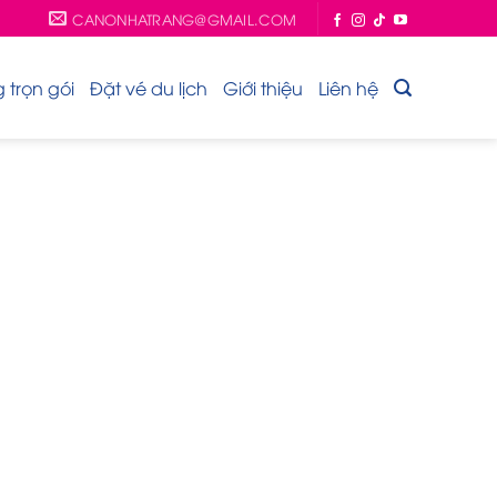
CANONHATRANG@GMAIL.COM
trọn gói
Đặt vé du lịch
Giới thiệu
Liên hệ