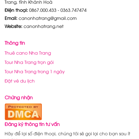
Trang, tỉnh Khánh Hoà
Điện thoại:
0867.000.433 - 0363.747474
Email:
canonhatrang@gmail.com
Website:
canonhatrang.net
Thông tin
Thuê cano Nha Trang
Tour Nha Trang trọn gói
Tour Nha Trang trong 1 ngày
Đặt vé du lịch
Chứng nhận
Đăng ký thông tin tư vấn
Hãy để lại số điện thoại, chúng tôi sẽ gọi lại cho bạn sau ít