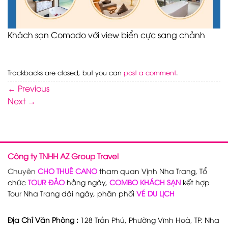
Khách sạn Comodo với view biển cực sang chảnh
Trackbacks are closed, but you can
post a comment
.
←
Previous
Next
→
Công ty TNHH AZ Group Travel
Chuyên
CHO THUÊ CANO
tham quan Vịnh Nha Trang, Tổ
chức
TOUR ĐẢO
hằng ngày,
COMBO KHÁCH SẠN
kết hợp
Tour Nha Trang dài ngày, phân phối
VÉ DU LỊCH
Địa Chỉ Văn Phòng :
128 Trần Phú, Phường Vĩnh Hoà, TP. Nha