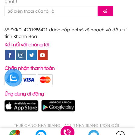
phút !
Số ĐKKD: 4201986421 được cấp bởi sở kế hoạch và đầu tư
tỉnh Khánh Hòa
Kết nối với chúng tôi
Chấp nhận thanh toán
Ứng dụng di động
THUÊ CANO NHA TRANG
TOUR NHA TRANG TRỌN GÓI
TOUR NHA TRANG TRONG 1 NGÀY
ĐẶT VÉ DU LỊCH