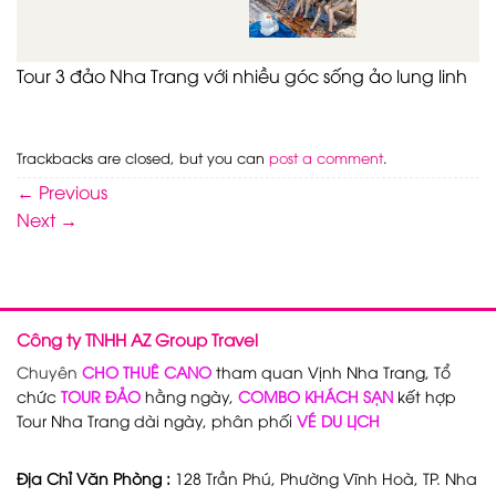
Tour 3 đảo Nha Trang với nhiều góc sống ảo lung linh
Trackbacks are closed, but you can
post a comment
.
←
Previous
Next
→
Công ty TNHH AZ Group Travel
Chuyên
CHO THUÊ CANO
tham quan Vịnh Nha Trang, Tổ
chức
TOUR ĐẢO
hằng ngày,
COMBO KHÁCH SẠN
kết hợp
Tour Nha Trang dài ngày, phân phối
VÉ DU LỊCH
Địa Chỉ Văn Phòng :
128 Trần Phú, Phường Vĩnh Hoà, TP. Nha