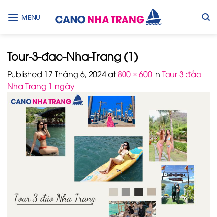
Skip
to
MENU
content
Tour-3-đao-Nha-Trang (1)
Published
17 Tháng 6, 2024
at
800 × 600
in
Tour 3 đảo
Nha Trang 1 ngày