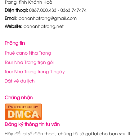
Trang, tỉnh Khánh Hoà
Điện thoại:
0867.000.433 - 0363.747474
Email:
canonhatrang@gmail.com
Website:
canonhatrang.net
Thông tin
Thuê cano Nha Trang
Tour Nha Trang trọn gói
Tour Nha Trang trong 1 ngày
Đặt vé du lịch
Chứng nhận
Đăng ký thông tin tư vấn
Hãy để lại số điện thoại, chúng tôi sẽ gọi lại cho bạn sau ít