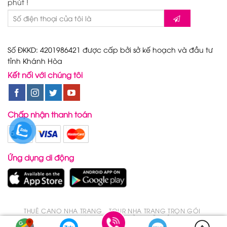
phút !
Số ĐKKD: 4201986421 được cấp bởi sở kế hoạch và đầu tư
tỉnh Khánh Hòa
Kết nối với chúng tôi
Chấp nhận thanh toán
Ứng dụng di động
THUÊ CANO NHA TRANG
TOUR NHA TRANG TRỌN GÓI
TOUR NHA TRANG TRONG 1 NGÀY
ĐẶT VÉ DU LỊCH