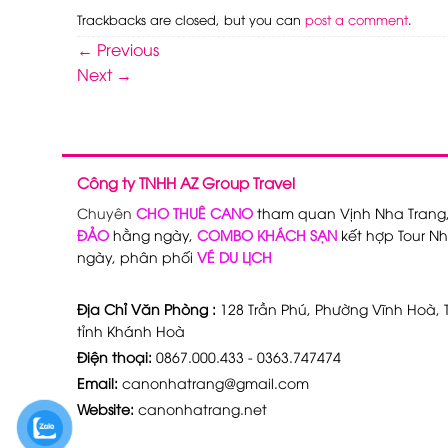
Trackbacks are closed, but you can
post a comment
.
←
Previous
Next
→
Công ty TNHH AZ Group Travel
Chuyên
CHO THUÊ CANO
tham quan Vịnh Nha Trang
ĐẢO
hằng ngày,
COMBO KHÁCH SẠN
kết hợp Tour Nh
ngày, phân phối
VÉ DU LỊCH
Địa Chỉ Văn Phòng :
128 Trần Phú, Phường Vĩnh Hoà, T
tỉnh Khánh Hoà
Điện thoại:
0867.000.433 - 0363.747474
Email:
canonhatrang@gmail.com
Website:
canonhatrang.net