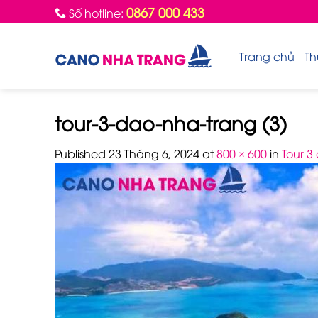
Skip
0867 000 433
Số hotline:
to
content
Trang chủ
Th
tour-3-dao-nha-trang (3)
Published
23 Tháng 6, 2024
at
800 × 600
in
Tour 3