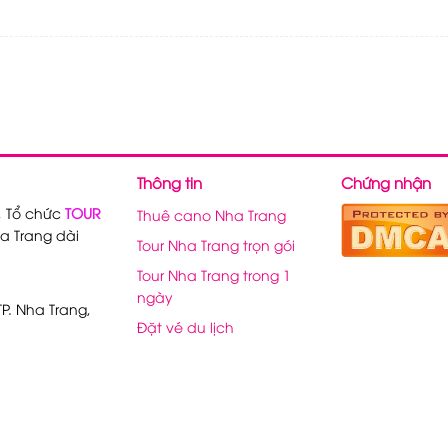
Thông tin
Chứng nhận
, Tổ chức
TOUR
Thuê cano Nha Trang
a Trang dài
Tour Nha Trang trọn gói
Tour Nha Trang trong 1
ngày
P. Nha Trang,
Đặt vé du lịch