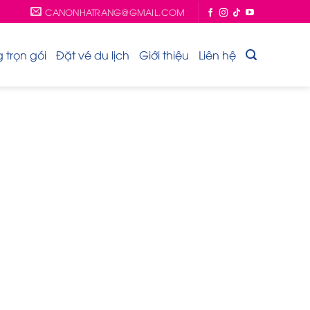
CANONHATRANG@GMAIL.COM
trọn gói
Đặt vé du lịch
Giới thiệu
Liên hệ