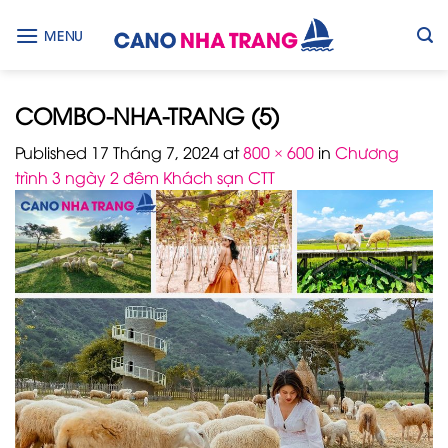
Skip
to
MENU
content
COMBO-NHA-TRANG (5)
Published
17 Tháng 7, 2024
at
800 × 600
in
Chương
trình 3 ngày 2 đêm Khách sạn CTT