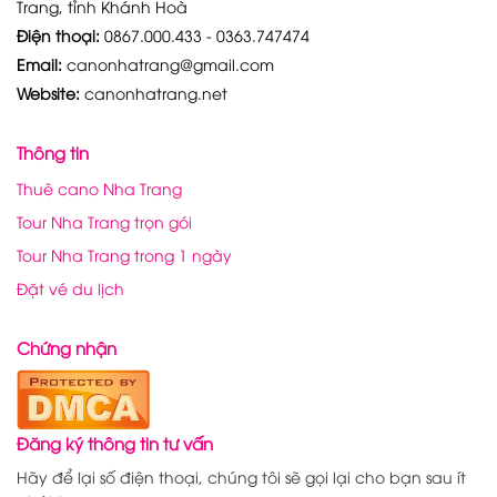
Trang, tỉnh Khánh Hoà
Điện thoại:
0867.000.433 - 0363.747474
Email:
canonhatrang@gmail.com
Website:
canonhatrang.net
Thông tin
Thuê cano Nha Trang
Tour Nha Trang trọn gói
Tour Nha Trang trong 1 ngày
Đặt vé du lịch
Chứng nhận
Đăng ký thông tin tư vấn
Hãy để lại số điện thoại, chúng tôi sẽ gọi lại cho bạn sau ít