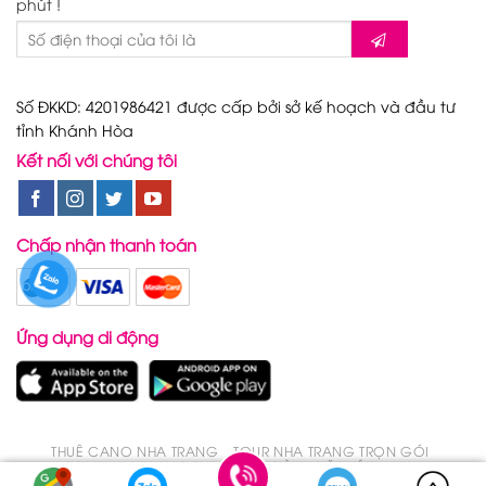
phút !
Số ĐKKD: 4201986421 được cấp bởi sở kế hoạch và đầu tư
tỉnh Khánh Hòa
Kết nối với chúng tôi
Chấp nhận thanh toán
Ứng dụng di động
THUÊ CANO NHA TRANG
TOUR NHA TRANG TRỌN GÓI
TOUR NHA TRANG TRONG 1 NGÀY
ĐẶT VÉ DU LỊCH