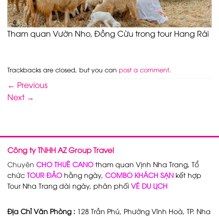
Tham quan Vườn Nho, Đồng Cừu trong tour Hang Rái
Trackbacks are closed, but you can
post a comment
.
←
Previous
Next
→
Công ty TNHH AZ Group Travel
Chuyên
CHO THUÊ CANO
tham quan Vịnh Nha Trang, Tổ
chức
TOUR ĐẢO
hằng ngày,
COMBO KHÁCH SẠN
kết hợp
Tour Nha Trang dài ngày, phân phối
VÉ DU LỊCH
Địa Chỉ Văn Phòng :
128 Trần Phú, Phường Vĩnh Hoà, TP. Nha