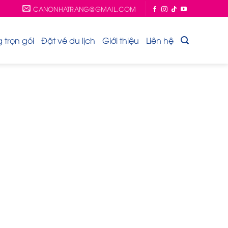
CANONHATRANG@GMAIL.COM
trọn gói
Đặt vé du lịch
Giới thiệu
Liên hệ