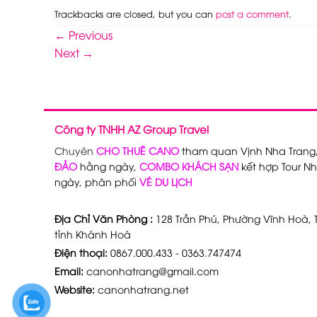
Trackbacks are closed, but you can
post a comment
.
←
Previous
Next
→
Công ty TNHH AZ Group Travel
Chuyên
CHO THUÊ CANO
tham quan Vịnh Nha Trang
ĐẢO
hằng ngày,
COMBO KHÁCH SẠN
kết hợp Tour Nh
ngày, phân phối
VÉ DU LỊCH
Địa Chỉ Văn Phòng :
128 Trần Phú, Phường Vĩnh Hoà, T
tỉnh Khánh Hoà
Điện thoại:
0867.000.433 - 0363.747474
Email:
canonhatrang@gmail.com
Website:
canonhatrang.net