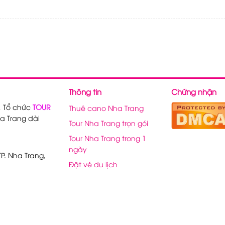
Thông tin
Chứng nhận
, Tổ chức
TOUR
Thuê cano Nha Trang
a Trang dài
Tour Nha Trang trọn gói
Tour Nha Trang trong 1
ngày
P. Nha Trang,
Đặt vé du lịch