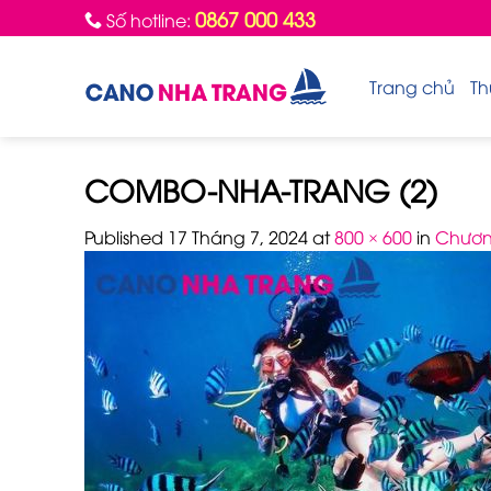
Skip
0867 000 433
Số hotline:
to
content
Trang chủ
Th
COMBO-NHA-TRANG (2)
Published
17 Tháng 7, 2024
at
800 × 600
in
Chương