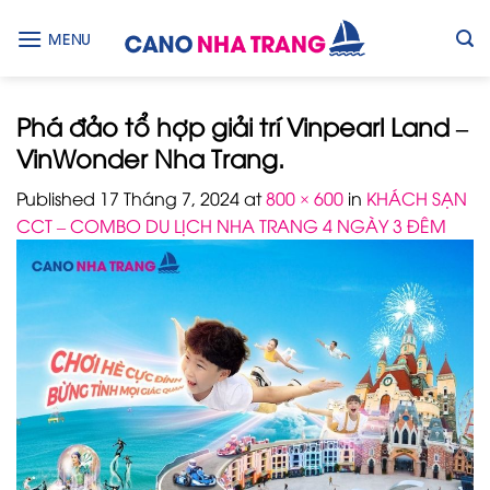
Skip
to
MENU
content
Phá đảo tổ hợp giải trí Vinpearl Land –
VinWonder Nha Trang.
Published
17 Tháng 7, 2024
at
800 × 600
in
KHÁCH SẠN
CCT – COMBO DU LỊCH NHA TRANG 4 NGÀY 3 ĐÊM