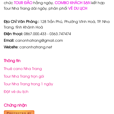
chức
TOUR ĐẢO
hằng ngày,
COMBO KHÁCH SẠN
kết hợp
Tour Nha Trang dài ngày, phân phối
VÉ DU LỊCH
Địa Chỉ Văn Phòng :
128 Trần Phú, Phường Vĩnh Hoà, TP. Nha
Trang, tỉnh Khánh Hoà
Điện thoại:
0867.000.433 - 0363.747474
Email:
canonhatrang@gmail.com
Website:
canonhatrang.net
Thông tin
Thuê cano Nha Trang
Tour Nha Trang trọn gói
Tour Nha Trang trong 1 ngày
Đặt vé du lịch
Chứng nhận