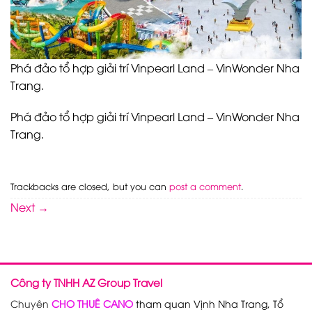
Phá đảo tổ hợp giải trí Vinpearl Land – VinWonder Nha
Trang.
Phá đảo tổ hợp giải trí Vinpearl Land – VinWonder Nha
Trang.
Trackbacks are closed, but you can
post a comment
.
Next
→
Công ty TNHH AZ Group Travel
Chuyên
CHO THUÊ CANO
tham quan Vịnh Nha Trang, Tổ