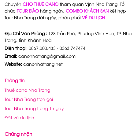
Chuyên
CHO THUÊ CANO
tham quan Vịnh Nha Trang, Tổ
chức
TOUR ĐẢO
hằng ngày,
COMBO KHÁCH SẠN
kết hợp
Tour Nha Trang dài ngày, phân phối
VÉ DU LỊCH
Địa Chỉ Văn Phòng :
128 Trần Phú, Phường Vĩnh Hoà, TP. Nha
Trang, tỉnh Khánh Hoà
Điện thoại:
0867.000.433 - 0363.747474
Email:
canonhatrang@gmail.com
Website:
canonhatrang.net
Thông tin
Thuê cano Nha Trang
Tour Nha Trang trọn gói
Tour Nha Trang trong 1 ngày
Đặt vé du lịch
Chứng nhận