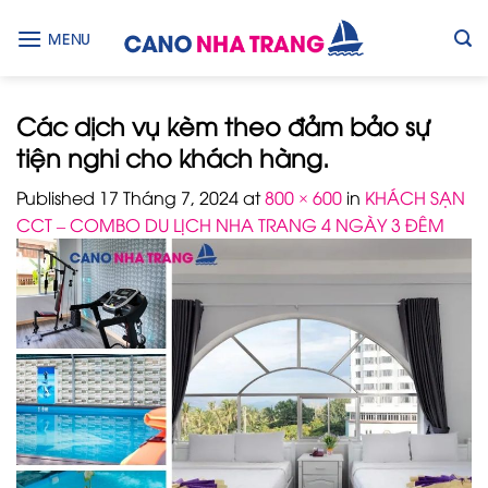
Skip
to
MENU
content
Các dịch vụ kèm theo đảm bảo sự
tiện nghi cho khách hàng.
Published
17 Tháng 7, 2024
at
800 × 600
in
KHÁCH SẠN
CCT – COMBO DU LỊCH NHA TRANG 4 NGÀY 3 ĐÊM