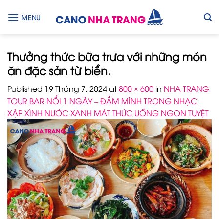
Skip
to
MENU
content
Thưởng thức bữa trưa với những món
ăn đặc sản từ biển.
Published
19 Tháng 7, 2024
at
800 × 600
in
NHA TRANG
TOUR BAR NỔI 1 NGÀY – ĐẮM MÌNH TRONG NHẠC
XẬP XÌNH NƯỚC XANH MÁT THỨC UỐNG NGON TUYỆT