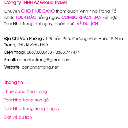
Công ty TNHH AZ Group Travel
Chuyên
CHO THUÊ CANO
tham quan Vịnh Nha Trang, Tổ
chức
TOUR ĐẢO
hằng ngày,
COMBO KHÁCH SẠN
kết hợp
Tour Nha Trang dài ngày, phân phối
VÉ DU LỊCH
Địa Chỉ Văn Phòng :
128 Trần Phú, Phường Vĩnh Hoà, TP. Nha
Trang, tỉnh Khánh Hoà
Điện thoại:
0867.000.433 - 0363.747474
Email:
canonhatrang@gmail.com
Website:
canonhatrang.net
Thông tin
Thuê cano Nha Trang
Tour Nha Trang trọn gói
Tour Nha Trang trong 1 ngày
Đặt vé du lịch