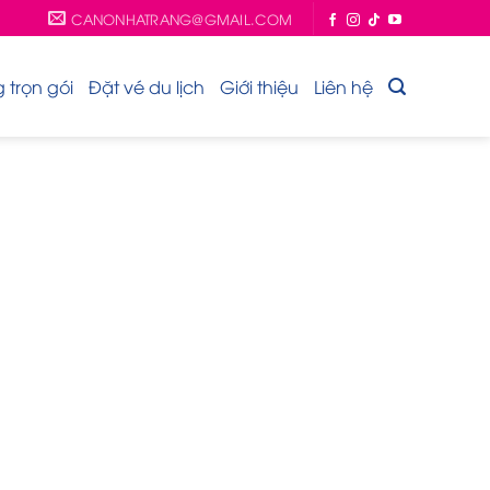
CANONHATRANG@GMAIL.COM
trọn gói
Đặt vé du lịch
Giới thiệu
Liên hệ