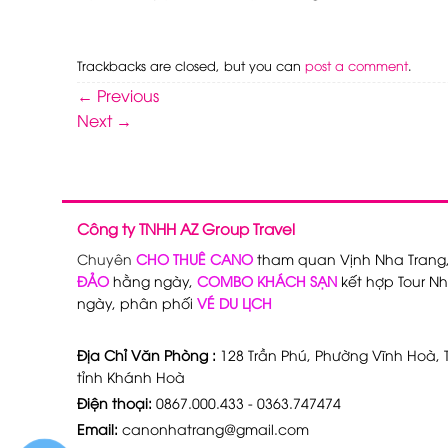
Trackbacks are closed, but you can
post a comment
.
←
Previous
Next
→
Công ty TNHH AZ Group Travel
Chuyên
CHO THUÊ CANO
tham quan Vịnh Nha Trang
ĐẢO
hằng ngày,
COMBO KHÁCH SẠN
kết hợp Tour Nh
ngày, phân phối
VÉ DU LỊCH
Địa Chỉ Văn Phòng :
128 Trần Phú, Phường Vĩnh Hoà, T
tỉnh Khánh Hoà
Điện thoại:
0867.000.433 - 0363.747474
Email:
canonhatrang@gmail.com