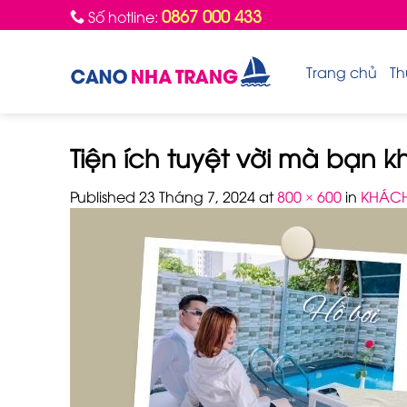
Skip
0867 000 433
Số hotline:
to
content
Trang chủ
Th
Tiện ích tuyệt vời mà bạn k
Published
23 Tháng 7, 2024
at
800 × 600
in
KHÁCH