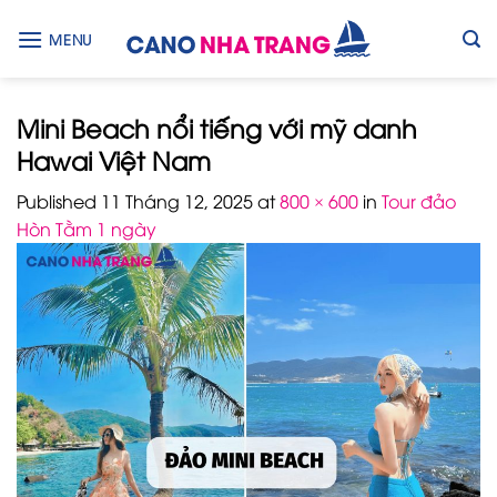
Skip
to
MENU
content
Mini Beach nổi tiếng với mỹ danh
Hawai Việt Nam
Published
11 Tháng 12, 2025
at
800 × 600
in
Tour đảo
Hòn Tằm 1 ngày