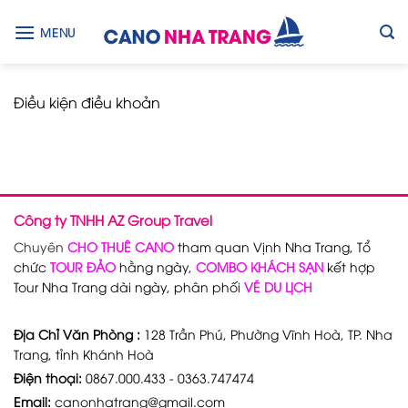
Skip
to
MENU
content
Điều kiện điều khoản
Công ty TNHH AZ Group Travel
Chuyên
CHO THUÊ CANO
tham quan Vịnh Nha Trang, Tổ
chức
TOUR ĐẢO
hằng ngày,
COMBO KHÁCH SẠN
kết hợp
Tour Nha Trang dài ngày, phân phối
VÉ DU LỊCH
Địa Chỉ Văn Phòng :
128 Trần Phú, Phường Vĩnh Hoà, TP. Nha
Trang, tỉnh Khánh Hoà
Điện thoại:
0867.000.433 - 0363.747474
Email:
canonhatrang@gmail.com