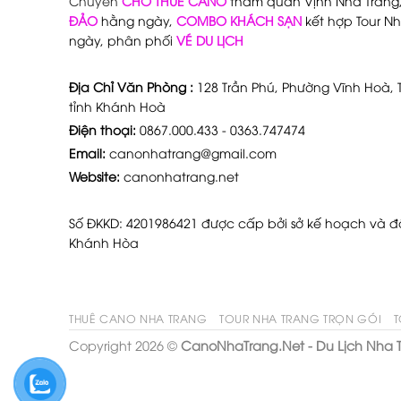
Chuyên
CHO THUÊ CANO
tham quan Vịnh Nha Trang
ĐẢO
hằng ngày,
COMBO KHÁCH SẠN
kết hợp Tour Nh
ngày, phân phối
VÉ DU LỊCH
Địa Chỉ Văn Phòng :
128 Trần Phú, Phường Vĩnh Hoà, T
tỉnh Khánh Hoà
Điện thoại:
0867.000.433 - 0363.747474
Email:
canonhatrang@gmail.com
Website:
canonhatrang.net
Số ĐKKD: 4201986421 được cấp bởi sở kế hoạch và đầ
Khánh Hòa
THUÊ CANO NHA TRANG
TOUR NHA TRANG TRỌN GÓI
T
Copyright 2026 ©
CanoNhaTrang.Net - Du Lịch Nha 