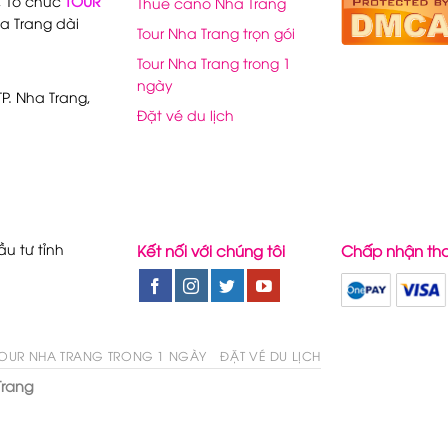
, Tổ chức
TOUR
Thuê cano Nha Trang
a Trang dài
Tour Nha Trang trọn gói
Tour Nha Trang trong 1
ngày
P. Nha Trang,
Đặt vé du lịch
u tư tỉnh
Kết nối với chúng tôi
Chấp nhận th
OUR NHA TRANG TRONG 1 NGÀY
ĐẶT VÉ DU LỊCH
Trang