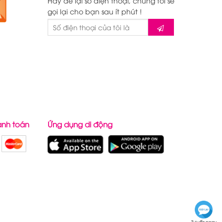
Hãy để lại số điện thoại, chúng tôi sẽ
gọi lại cho bạn sau ít phút !
anh toán
Ứng dụng di động