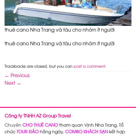
thuê cano Nha Trang và tàu cho nhóm ít người
thuê cano Nha Trang và tàu cho nhóm ít người
Trackbacks are closed, but you can
post a comment
.
←
Previous
Next
→
Công ty TNHH AZ Group Travel
Chuyên
CHO THUÊ CANO
tham quan Vịnh Nha Trang, Tổ
chức
TOUR ĐẢO
hằng ngày,
COMBO KHÁCH SẠN
kết hợp