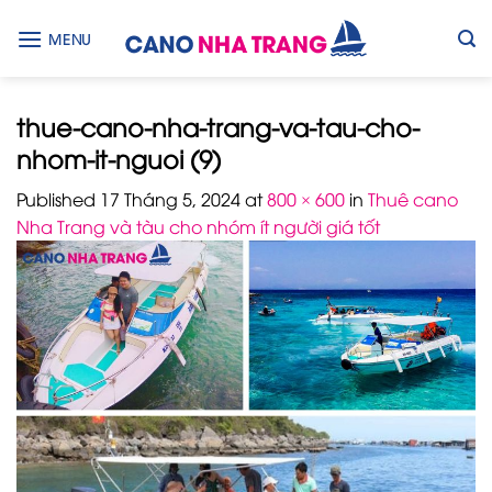
Skip
to
MENU
content
thue-cano-nha-trang-va-tau-cho-
nhom-it-nguoi (9)
Published
17 Tháng 5, 2024
at
800 × 600
in
Thuê cano
Nha Trang và tàu cho nhóm ít người giá tốt