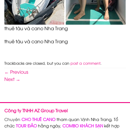
thuê tàu và cano Nha Trang
thuê tàu và cano Nha Trang
Trackbacks are closed, but you can
post a comment
.
←
Previous
Next
→
Công ty TNHH AZ Group Travel
Chuyên
CHO THUÊ CANO
tham quan Vịnh Nha Trang, Tổ
chức
TOUR ĐẢO
hằng ngày,
COMBO KHÁCH SẠN
kết hợp