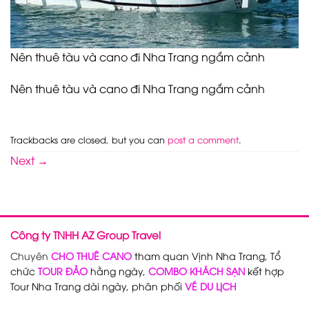
Nên thuê tàu và cano đi Nha Trang ngắm cảnh
Nên thuê tàu và cano đi Nha Trang ngắm cảnh
Trackbacks are closed, but you can
post a comment
.
Next
→
Công ty TNHH AZ Group Travel
Chuyên
CHO THUÊ CANO
tham quan Vịnh Nha Trang, Tổ
chức
TOUR ĐẢO
hằng ngày,
COMBO KHÁCH SẠN
kết hợp
Tour Nha Trang dài ngày, phân phối
VÉ DU LỊCH