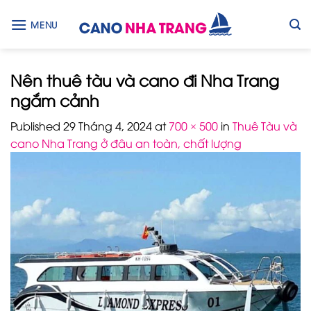
Skip
to
MENU
content
Nên thuê tàu và cano đi Nha Trang
ngắm cảnh
Published
29 Tháng 4, 2024
at
700 × 500
in
Thuê Tàu và
cano Nha Trang ở đâu an toàn, chất lượng