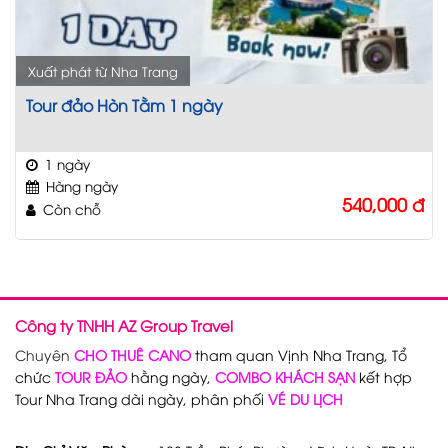
Xuất phát từ Nha Trang
Tour đảo Hòn Tằm 1 ngày
1 ngày
Hàng ngày
540,000
đ
Còn chỗ
Công ty TNHH AZ Group Travel
Chuyên
CHO THUÊ CANO
tham quan Vịnh Nha Trang, Tổ
chức
TOUR ĐẢO
hằng ngày,
COMBO KHÁCH SẠN
kết hợp
Tour Nha Trang dài ngày, phân phối
VÉ DU LỊCH