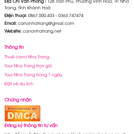
Địa Chỉ Văn Phòng :
128 Trần Phú, Phường Vĩnh Hoà, TP. Nha
Trang, tỉnh Khánh Hoà
Điện thoại:
0867.000.433 - 0363.747474
Email:
canonhatrang@gmail.com
Website:
canonhatrang.net
Thông tin
Thuê cano Nha Trang
Tour Nha Trang trọn gói
Tour Nha Trang trong 1 ngày
Đặt vé du lịch
Chứng nhận
Đăng ký thông tin tư vấn