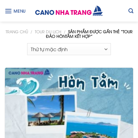
Skip
to
MENU
content
TRANG CHỦ
/
TOUR DU LỊCH
/
SẢN PHẨM ĐƯỢC GẮN THẺ “TOUR
ĐẢO HÒNTẰM KẾT HỢP”