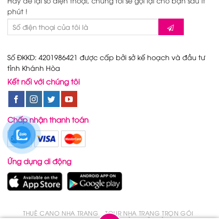
Hãy để lại số điện thoại, chúng tôi sẽ gọi lại cho bạn sau ít
phút !
Số ĐKKD: 4201986421 được cấp bởi sở kế hoạch và đầu tư
tỉnh Khánh Hòa
Kết nối với chúng tôi
Chấp nhận thanh toán
Ứng dụng di động
THUÊ CANO NHA TRANG
TOUR NHA TRANG TRỌN GÓI