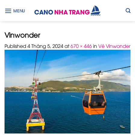
Skip
to
MENU
content
Vinwonder
Published
4 Tháng 5, 2024
at
670 × 446
in
Vé Vinwonder