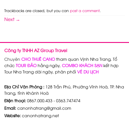
Trackbacks are closed, but you can
post a comment
.
Next
→
Công ty TNHH AZ Group Travel
Chuyên
CHO THUÊ CANO
tham quan Vịnh Nha Trang, Tổ
chức
TOUR ĐẢO
hằng ngày,
COMBO KHÁCH SẠN
kết hợp
Tour Nha Trang dài ngày, phân phối
VÉ DU LỊCH
Địa Chỉ Văn Phòng :
128 Trần Phú, Phường Vĩnh Hoà, TP. Nha
Trang, tỉnh Khánh Hoà
Điện thoại:
0867.000.433 - 0363.747474
Email:
canonhatrang@gmail.com
Website:
canonhatrang.net