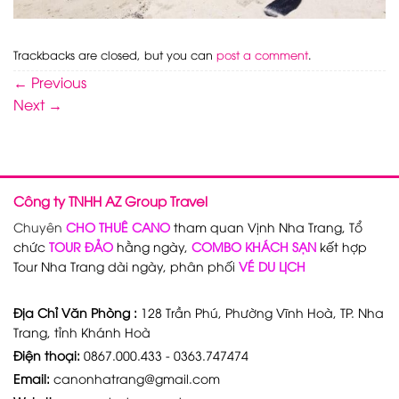
Trackbacks are closed, but you can
post a comment
.
←
Previous
Next
→
Công ty TNHH AZ Group Travel
Chuyên
CHO THUÊ CANO
tham quan Vịnh Nha Trang, Tổ
chức
TOUR ĐẢO
hằng ngày,
COMBO KHÁCH SẠN
kết hợp
Tour Nha Trang dài ngày, phân phối
VÉ DU LỊCH
Địa Chỉ Văn Phòng :
128 Trần Phú, Phường Vĩnh Hoà, TP. Nha
Trang, tỉnh Khánh Hoà
Điện thoại:
0867.000.433 - 0363.747474
Email:
canonhatrang@gmail.com