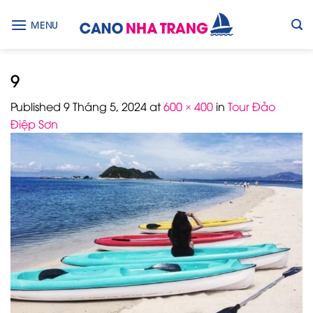
Skip
to
MENU
content
9
Published
9 Tháng 5, 2024
at
600 × 400
in
Tour Đảo
Điệp Sơn