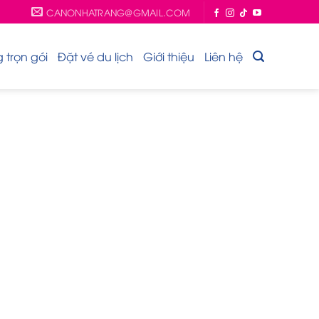
CANONHATRANG@GMAIL.COM
trọn gói
Đặt vé du lịch
Giới thiệu
Liên hệ