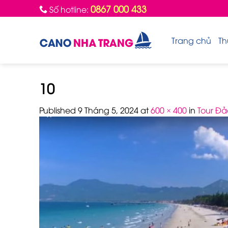
Skip
0867 000 433
Số hotline:
to
content
Trang chủ
Th
10
Published
9 Tháng 5, 2024
at
600 × 400
in
Tour Đả