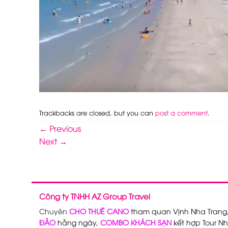
Trackbacks are closed, but you can
post a comment
.
←
Previous
Next
→
Công ty TNHH AZ Group Travel
Chuyên
CHO THUÊ CANO
tham quan Vịnh Nha Trang
ĐẢO
hằng ngày,
COMBO KHÁCH SẠN
kết hợp Tour Nh