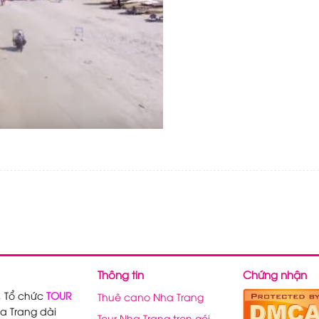
Thông tin
Chứng nhận
, Tổ chức
TOUR
Thuê cano Nha Trang
a Trang dài
Tour Nha Trang trọn gói