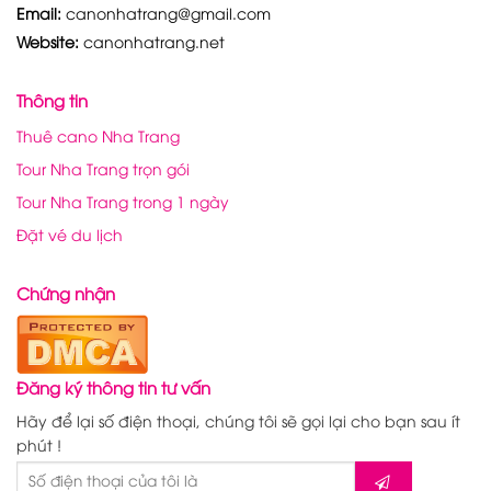
Email:
canonhatrang@gmail.com
Website:
canonhatrang.net
Thông tin
Thuê cano Nha Trang
Tour Nha Trang trọn gói
Tour Nha Trang trong 1 ngày
Đặt vé du lịch
Chứng nhận
Đăng ký thông tin tư vấn
Hãy để lại số điện thoại, chúng tôi sẽ gọi lại cho bạn sau ít
phút !