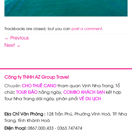
Trackbacks are closed, but you can
post a comment
.
←
Previous
Next
→
Công ty TNHH AZ Group Travel
Chuyên
CHO THUÊ CANO
tham quan Vịnh Nha Trang, Tổ
chức
TOUR ĐẢO
hằng ngày,
COMBO KHÁCH SẠN
kết hợp
Tour Nha Trang dài ngày, phân phối
VÉ DU LỊCH
Địa Chỉ Văn Phòng :
128 Trần Phú, Phường Vĩnh Hoà, TP. Nha
Trang, tỉnh Khánh Hoà
Điện thoại:
0867.000.433 - 0363.747474