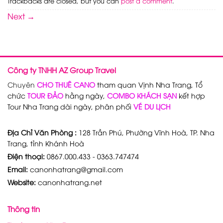
Trackbacks are closed, but you can
post a comment
.
Next
→
Công ty TNHH AZ Group Travel
Chuyên
CHO THUÊ CANO
tham quan Vịnh Nha Trang, Tổ
chức
TOUR ĐẢO
hằng ngày,
COMBO KHÁCH SẠN
kết hợp
Tour Nha Trang dài ngày, phân phối
VÉ DU LỊCH
Địa Chỉ Văn Phòng :
128 Trần Phú, Phường Vĩnh Hoà, TP. Nha
Trang, tỉnh Khánh Hoà
Điện thoại:
0867.000.433 - 0363.747474
Email:
canonhatrang@gmail.com
Website:
canonhatrang.net
Thông tin