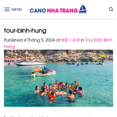
Skip
to
MENU
content
tour-binh-hung
Published
4 Tháng 5, 2024
at
800 × 418
in
Tour Đảo Bình
Hưng