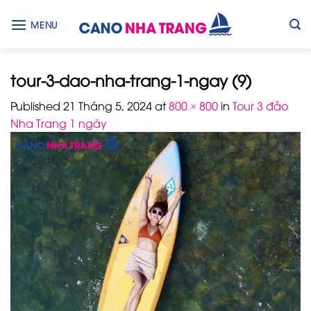
Skip
to
MENU
content
tour-3-dao-nha-trang-1-ngay (9)
Published
21 Tháng 5, 2024
at
800 × 800
in
Tour 3 đảo
Nha Trang 1 ngày