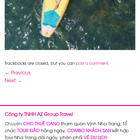
Trackbacks are closed, but you can
post a comment
.
←
Previous
Next
→
Công ty TNHH AZ Group Travel
Chuyên
CHO THUÊ CANO
tham quan Vịnh Nha Trang, Tổ
chức
TOUR ĐẢO
hằng ngày,
COMBO KHÁCH SẠN
kết hợp
Tour Nha Trang dài ngày, phân phối
VÉ DU LỊCH