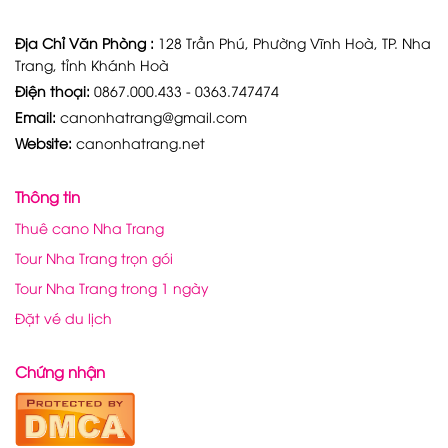
Địa Chỉ Văn Phòng :
128 Trần Phú, Phường Vĩnh Hoà, TP. Nha
Trang, tỉnh Khánh Hoà
Điện thoại:
0867.000.433 - 0363.747474
Email:
canonhatrang@gmail.com
Website:
canonhatrang.net
Thông tin
Thuê cano Nha Trang
Tour Nha Trang trọn gói
Tour Nha Trang trong 1 ngày
Đặt vé du lịch
Chứng nhận