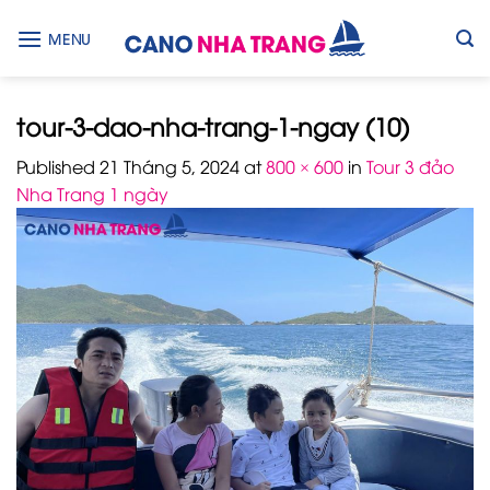
Skip
to
MENU
content
tour-3-dao-nha-trang-1-ngay (10)
Published
21 Tháng 5, 2024
at
800 × 600
in
Tour 3 đảo
Nha Trang 1 ngày