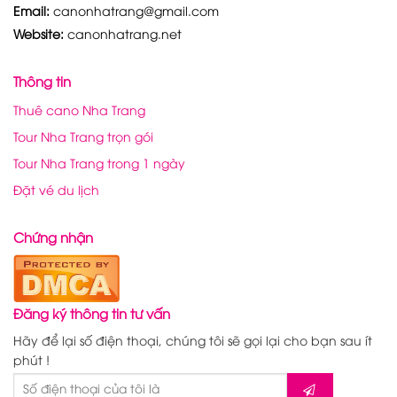
Email:
canonhatrang@gmail.com
Website:
canonhatrang.net
Thông tin
Thuê cano Nha Trang
Tour Nha Trang trọn gói
Tour Nha Trang trong 1 ngày
Đặt vé du lịch
Chứng nhận
Đăng ký thông tin tư vấn
Hãy để lại số điện thoại, chúng tôi sẽ gọi lại cho bạn sau ít
phút !