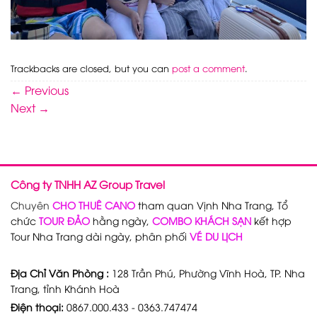
Trackbacks are closed, but you can
post a comment
.
←
Previous
Next
→
Công ty TNHH AZ Group Travel
Chuyên
CHO THUÊ CANO
tham quan Vịnh Nha Trang, Tổ
chức
TOUR ĐẢO
hằng ngày,
COMBO KHÁCH SẠN
kết hợp
Tour Nha Trang dài ngày, phân phối
VÉ DU LỊCH
Địa Chỉ Văn Phòng :
128 Trần Phú, Phường Vĩnh Hoà, TP. Nha
Trang, tỉnh Khánh Hoà
Điện thoại:
0867.000.433 - 0363.747474