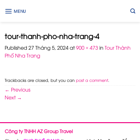
Skip
to
MENU
content
tour-thanh-pho-nha-trang-4
Published
27 Tháng 5, 2024
at
900 × 473
in
Tour Thành
Phố Nha Trang
Trackbacks are closed, but you can
post a comment
.
←
Previous
Next
→
Công ty TNHH AZ Group Travel