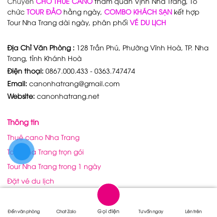
Chuyên
CHO THUÊ CANO
tham quan Vịnh Nha Trang, Tổ
chức
TOUR ĐẢO
hằng ngày,
COMBO KHÁCH SẠN
kết hợp
Tour Nha Trang dài ngày, phân phối
VÉ DU LỊCH
Địa Chỉ Văn Phòng :
128 Trần Phú, Phường Vĩnh Hoà, TP. Nha
Trang, tỉnh Khánh Hoà
Điện thoại:
0867.000.433 - 0363.747474
Email:
canonhatrang@gmail.com
Website:
canonhatrang.net
Thông tin
Thuê cano Nha Trang
Tour Nha Trang trọn gói
Tour Nha Trang trong 1 ngày
Đặt vé du lịch
Chứng nhận
Gọi điện
Đến văn phòng
Chat Zalo
Tư vấn ngay
Lên trên